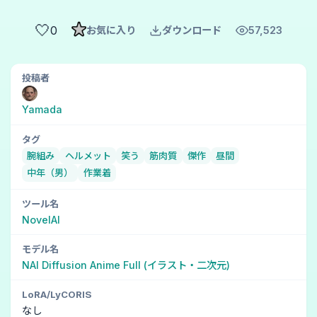
🤍
0
お気に入り
ダウンロード
57,523
投稿者
Yamada
タグ
腕組み
ヘルメット
笑う
筋肉質
傑作
昼間
中年（男）
作業着
ツール名
NovelAI
モデル名
NAI Diffusion Anime Full (イラスト・二次元)
LoRA/LyCORIS
なし