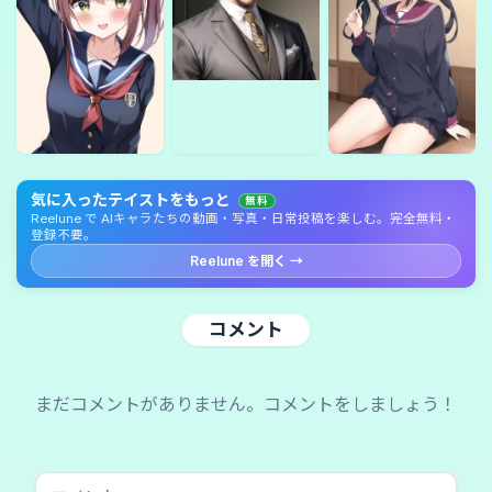
気に入ったテイストをもっと
無料
Reelune で AIキャラたちの動画・写真・日常投稿を楽しむ。完全無料・
登録不要。
Reelune を開く →
コメント
まだコメントがありません。コメントをしましょう！