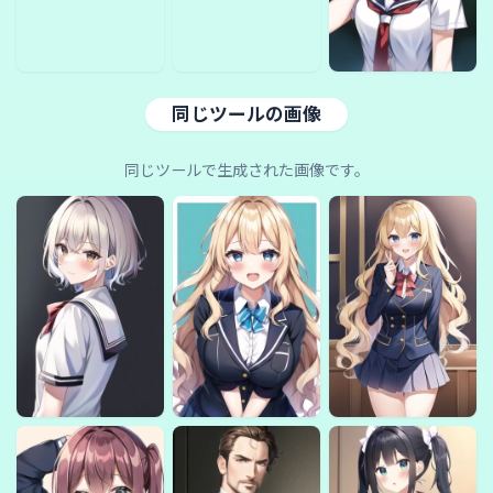
同じツールの画像
同じツールで生成された画像です。