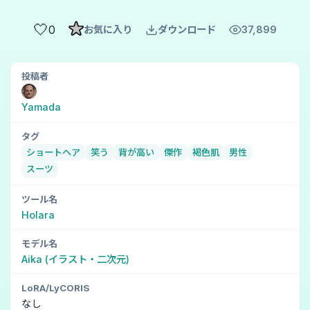
🤍
0
お気に入り
ダウンロード
37,899
投稿者
Yamada
タグ
ショートヘア
笑う
背が高い
傑作
褐色肌
男性
スーツ
ツール名
Holara
モデル名
Aika (イラスト・二次元)
LoRA/LyCORIS
なし