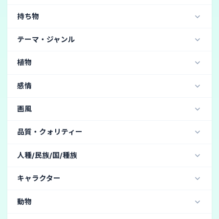
ストレートヘア
(13)
ポニーテール
(6)
ぱっつん
(6)
ジャージ
(4)
OL
(4)
シスター服２
(4)
屋外
(13)
太陽光
(12)
月
(11)
昼間
(9)
夜
(9)
AutismMix SDXL AutismMix_pony (イラスト・二次元) / Stable Di
眼鏡
(13)
サングラス
(7)
ネックレス
(3)
三つ編み
(5)
お団子ヘア
(5)
禿げている
(1)
姫・プリンセス
(4)
侍・武士
(4)
ワンピース
(4)
持ち物
公園
(9)
廃墟
(9)
森
(8)
オフィス
(8)
PicX_real 1.0 (リアル・写真・実写) / Stable Diffusion
ヘルメット
(3)
猫耳
(3)
ヘッドフォン
(2)
チャイナ服
(3)
ホスト風
(3)
シスター服１
(3)
病院
(7)
ビーチ
(7)
城
(6)
屋内
(5)
教室
(5)
v26 (リアル・写真・実写) / Adobe Photoshop
花
(2)
剣
(1)
杖
(1)
バッグ
刀
斧
ナイフ
テーマ・ジャンル
髪飾り
(2)
ベルト
(2)
リボン
(2)
耳飾り
(1)
Tシャツ
(3)
教師
(3)
猫コス
(3)
秘書
(3)
飛行機内
(5)
夕方
(4)
水中
(4)
神社
(2)
海
(1)
2 (リアル・写真・実写) / Grok
銃
バズーカ
二刀流
リュック
眼帯
(1)
メガホン
(1)
ホラー
(22)
ファンタジー
(13)
へそ出し
(3)
忍者
(3)
デニム
(3)
タイトな服
(3)
ベッドの上
(1)
プール
(1)
雲
温泉
墓地
植物
Illustrious-XL SmoothFT (イラスト・二次元) / Stable Diffusion
ヘッドバンド・カチューシャ
(1)
腕時計
イヤホン
天使のコスプレ
(2)
カーディガン
(2)
Juggernaut XL (リアル・写真・実写) / Stable Diffusion
桜
(58)
盆栽
(9)
蓮の葉
(1)
冠
ネクタイ
リストバンド
ハット
感情
ガーターベルト
(2)
悪魔のコスプレ
(1)
踊り子
(1)
堕天使
(1)
キャミソール
(1)
ストッキング
(1)
狂気
(43)
哀愁
(22)
悲しい
(20)
狂った
(18)
画風
バニーガール
(1)
レオタード
(1)
罰
(9)
怒り
(5)
残酷な
(3)
抽象画
(142)
油絵
(56)
印象派
(5)
水彩画
(4)
品質・クォリティー
魔法の抽象化
(2)
イラスト風
(1)
アニメ風
(1)
傑作
(259)
高画質
(49)
人種/民族/国/種族
独特なデザイン
(1)
レトロ
リアルじゃない
アナログフィルム写真
(27)
日本人
(84)
韓国人
(10)
中国人
(9)
キャラクター
DSLR(デジタル一眼レフカメラ)
(26)
ヒスパニック
(6)
台湾人
(6)
エルフ
(6)
非常に詳細な
(26)
色あせたフィルム
(5)
動物
アメリカ人
(5)
アジア人
(4)
アフリカ人
(4)
ヴィンテージ
(5)
フィルムグレイン
(4)
アラブ人
(4)
オーク
(4)
スラブ系
(3)