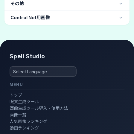
カエル
キメが粗い
(4)
その他
ゴブリン
(2)
ロシア人
(1)
国旗
(1)
グラビア
(10)
ボーイッシュ
(4)
ヘアカタログ
(3)
Control Net用画像
おしゃれ
(3)
ファッションモデル
(3)
しゃがむ
体育座り
スタイリッシュ
(2)
Spell Studio
MENU
トップ
呪文生成ツール
画像生成ツール導入・使用方法
画像一覧
人気画像ランキング
動画ランキング