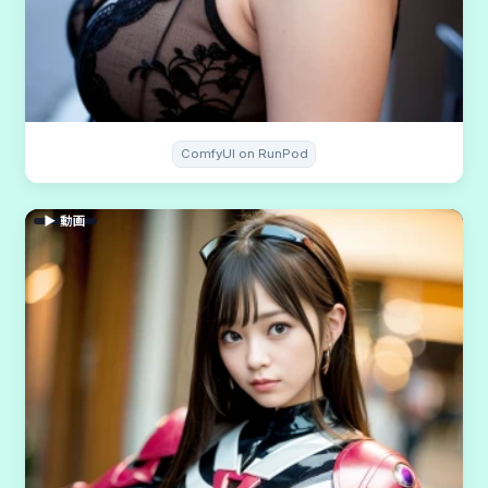
ComfyUI on RunPod
▶ 動画