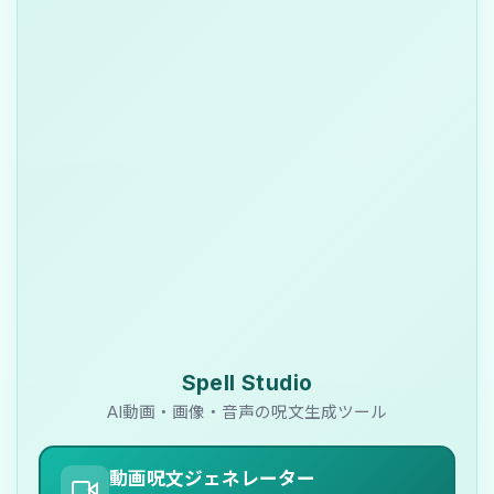
Spell Studio
AI動画・画像・音声の呪文生成ツール
動画呪文ジェネレーター