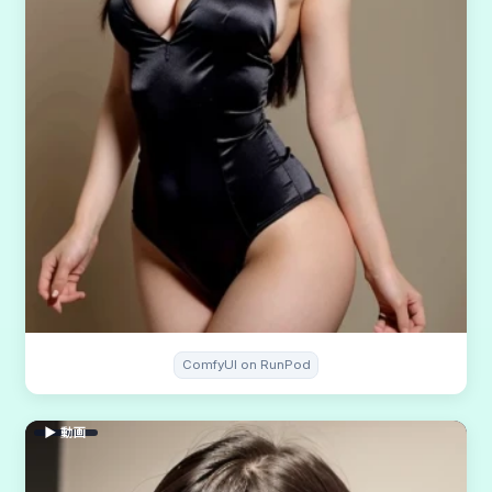
ComfyUI on RunPod
▶ 動画