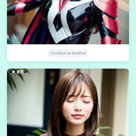
ComfyUI on RunPod
▶ 動画