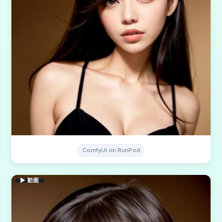
ComfyUI on RunPod
▶ 動画