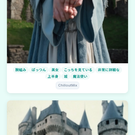
腕組み
ぱっつん
美女
こっちを見ている
非常に詳細な
上半身
城
魔法使い
ChilloutMix