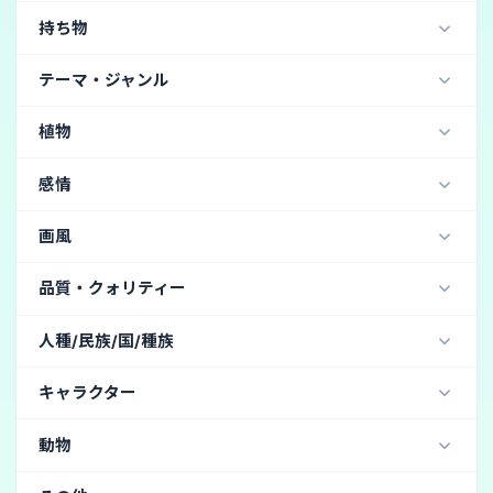
AutismMix SDXL AutismMix_pony (イラスト・二次元) / Stable Di
眼鏡
(13)
サングラス
(7)
ネックレス
(3)
三つ編み
(5)
お団子ヘア
(5)
禿げている
(1)
姫・プリンセス
(4)
侍・武士
(4)
ワンピース
(4)
持ち物
公園
(9)
廃墟
(9)
森
(8)
オフィス
(8)
PicX_real 1.0 (リアル・写真・実写) / Stable Diffusion
ヘルメット
(3)
猫耳
(3)
ヘッドフォン
(2)
チャイナ服
(3)
ホスト風
(3)
シスター服１
(3)
病院
(7)
ビーチ
(7)
城
(6)
屋内
(5)
教室
(5)
v26 (リアル・写真・実写) / Adobe Photoshop
花
(2)
剣
(1)
杖
(1)
バッグ
刀
斧
ナイフ
テーマ・ジャンル
髪飾り
(2)
ベルト
(2)
リボン
(2)
耳飾り
(1)
Tシャツ
(3)
教師
(3)
猫コス
(3)
秘書
(3)
飛行機内
(5)
夕方
(4)
水中
(4)
神社
(2)
海
(1)
2 (リアル・写真・実写) / Grok
銃
バズーカ
二刀流
リュック
眼帯
(1)
メガホン
(1)
ホラー
(22)
ファンタジー
(13)
へそ出し
(3)
忍者
(3)
デニム
(3)
タイトな服
(3)
ベッドの上
(1)
プール
(1)
雲
温泉
墓地
植物
Illustrious-XL SmoothFT (イラスト・二次元) / Stable Diffusion
ヘッドバンド・カチューシャ
(1)
腕時計
イヤホン
天使のコスプレ
(2)
カーディガン
(2)
Juggernaut XL (リアル・写真・実写) / Stable Diffusion
桜
(58)
盆栽
(9)
蓮の葉
(1)
冠
ネクタイ
リストバンド
ハット
感情
ガーターベルト
(2)
悪魔のコスプレ
(1)
踊り子
(1)
堕天使
(1)
キャミソール
(1)
ストッキング
(1)
狂気
(43)
哀愁
(22)
悲しい
(20)
狂った
(18)
画風
バニーガール
(1)
レオタード
(1)
罰
(9)
怒り
(5)
残酷な
(3)
抽象画
(142)
油絵
(56)
印象派
(5)
水彩画
(4)
品質・クォリティー
魔法の抽象化
(2)
イラスト風
(1)
アニメ風
(1)
傑作
(259)
高画質
(49)
人種/民族/国/種族
独特なデザイン
(1)
レトロ
リアルじゃない
アナログフィルム写真
(27)
日本人
(84)
韓国人
(10)
中国人
(9)
キャラクター
DSLR(デジタル一眼レフカメラ)
(26)
ヒスパニック
(6)
台湾人
(6)
エルフ
(6)
非常に詳細な
(26)
色あせたフィルム
(5)
動物
アメリカ人
(5)
アジア人
(4)
アフリカ人
(4)
ヴィンテージ
(5)
フィルムグレイン
(4)
アラブ人
(4)
オーク
(4)
スラブ系
(3)
カエル