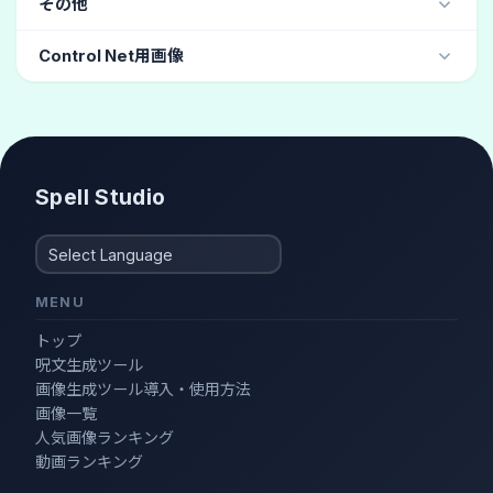
キメが粗い
(4)
その他
ゴブリン
(2)
ロシア人
(1)
国旗
(1)
グラビア
(10)
ボーイッシュ
(4)
ヘアカタログ
(3)
Control Net用画像
おしゃれ
(3)
ファッションモデル
(3)
しゃがむ
体育座り
スタイリッシュ
(2)
Spell Studio
MENU
トップ
呪文生成ツール
画像生成ツール導入・使用方法
画像一覧
人気画像ランキング
動画ランキング