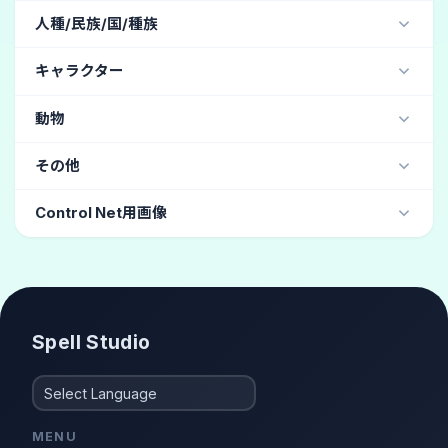
傑作
(259)
高画質
(49)
人種/民族/国/種族
独特なデザイン
(1)
レトロ
リアルじゃない
アナログフィルム写真
(27)
日本人
(84)
韓国人
(10)
中国人
(9)
キャラクター
DSLR(デジタル一眼レフカメラ)
(26)
ヒスパニック
(6)
台湾人
(6)
エルフ
(6)
非常に詳細な
(26)
色あせたフィルム
(5)
動物
アメリカ人
(5)
アジア人
(4)
アフリカ人
(4)
ヴィンテージ
(5)
フィルムグレイン
(4)
アラブ人
(4)
オーク
(4)
スラブ系
(3)
カエル
キメが粗い
(4)
その他
ゴブリン
(2)
ロシア人
(1)
国旗
(1)
グラビア
(10)
ボーイッシュ
(4)
ヘアカタログ
(3)
Control Net用画像
おしゃれ
(3)
ファッションモデル
(3)
しゃがむ
体育座り
スタイリッシュ
(2)
Spell Studio
MENU