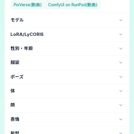
PixVerse(動画)
ComfyUI on RunPod(動画)
モデル
NAI Diffusion Anime Full (イラスト・二次元) / NovelAI
LoRA/LyCORIS
Aika (イラスト・二次元) / Holara
jdllora
性別・年齢
ChilloutMix (リアル・写真・実写) / Stable Diffusion
MJ version 5.1 (リアル・写真・実写) / Midjourney
美女
(158)
美少女
(130)
女性
(122)
男性
(20)
服装
MJ version 4 (リアル・写真・実写) / Midjourney
中年（男）
(19)
イケメン
(16)
老人（男）
(5)
制服・学生服
(43)
ドレス
(39)
スーツ
(37)
Henmix_Real v4.0 (リアル・写真・実写) / Stable Diffusion
ポーズ
ダンディー
(5)
中年（女）
(3)
老人（女）
(3)
メイド服
(32)
スカート
(19)
メイドエプロン
(18)
majicMIX realistic v5 (リアル・写真・実写) / Stable Diffusion
何かしらのポーズ
(41)
ダンス・踊り
(35)
体
コスプレ
(15)
着物
(11)
ウェディングドレス
(11)
XXMix_9realistic V4.0 (リアル・写真・実写) / Stable Diffusion
立っている
(17)
敬礼
(10)
腕組み
(10)
聖職者
(11)
聖女
(11)
水着
(10)
ミニスカート
(9)
上半身
(47)
全身
(29)
背が高い
(22)
褐色肌
(16)
Chroma (イラスト・二次元) / Holara
顔
手を頭の後ろで組む
(10)
椅子に座っている
(9)
ブラウス
(9)
軍服
(9)
ゴスロリ
(9)
筋肉質
(14)
痩せている
(5)
濡れた髪
(3)
BlueberryMix (リアル・写真・実写) / Stable Diffusion
ピース
(8)
手を上げる
(7)
しゃがむ
(6)
かっこいい
(34)
可愛い顔
(30)
鋭い目
(5)
アイドル衣装
(9)
チアガール
(9)
作業着
(9)
表情
妊娠・妊婦
(2)
濡れた体
(2)
青白い肌
(2)
OnlyRealistic v29 Baked VAE (リアル・写真・実写) / Stable Diff
うつ伏せ
(4)
開脚
(4)
ジャンプ
(3)
寝そべる
(3)
たれ目
(4)
大きい目
(3)
太い眉毛
(3)
ナース服
(8)
カウボーイ
(8)
セーター
(7)
太っている
(1)
足の裏
(1)
脇毛
(1)
DALL-E 3 (リアル・写真・実写) / Bing Image Creator
笑う
(147)
クール
(21)
恥ずかしい
(12)
怒り
(9)
寝ている
(3)
寝ている
(3)
横になっている
(3)
髪型